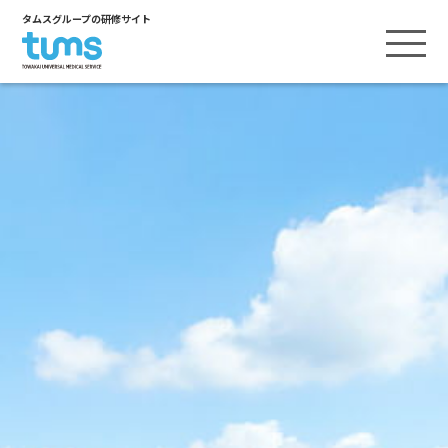
タムスグループの研修サイト
ヒューマンスキル
ヒューマンスキルTOP
テクニカルスキル
内定者研修
テクニカルスキルTOP
資格取得支援
新卒研修
看護
資格取得支援TOP
リーダー基礎研修
キャリアアップ支援
介護
インタビュー／介護福祉士実務者研修
リーダーシップ上級研修
キャリアアップ支援TOP
医療事務
小原塾
インタビュー／厚生労働省出向
管理者研修
保育
接遇マイスター
インタビュー／看護師キャリアアップ
リハビリテーション
インタビュー／病院経営スペシャリスト養成
研究大会