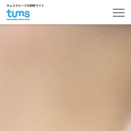
タムスグループの研修サイト
ヒューマンスキル
ヒューマンスキルTOP
テクニカルスキル
内定者研修
テクニカルスキルTOP
資格取得支援
新卒研修
看護
資格取得支援TOP
リーダー基礎研修
キャリアアップ支援
介護
インタビュー／介護福祉士実務者研修
リーダーシップ上級研修
キャリアアップ支援TOP
医療事務
小原塾
インタビュー／厚生労働省出向
管理者研修
保育
接遇マイスター
インタビュー／看護師キャリアアップ
リハビリテーション
インタビュー／病院経営スペシャリスト養成
研究大会