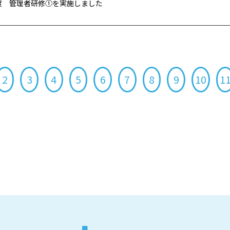
年度 管理者研修①を実施しました
2
3
4
5
6
7
8
9
10
1