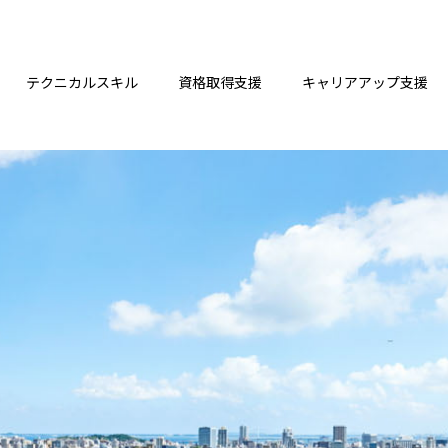
テクニカルスキル
資格取得支援
キャリアアップ支援
リーダー基礎研修
看護
医療事務
リハビリテーション
管理者研修
インタビュー／介護福祉士実務者研修
インタビュー／厚
リーダーシップ上級研修
介護
保育
インタビュー／看
インタビュー／病