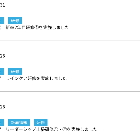
/31
せ
研修
年度 新卒2年目研修②を実施しました
/26
せ
研修
年度 ラインケア研修を実施しました
/26
せ
新着情報
研修
年度 リーダーシップ上級研修①・②を実施しました