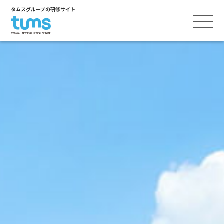
タムスグループの研修サイト
ヒューマンスキル
ヒューマンスキルTOP
テクニカルスキル
内定者研修
テクニカルスキルTOP
資格取得支援
新卒研修
看護
資格取得支援TOP
リーダー基礎研修
キャリアアップ支援
介護
インタビュー／介護福祉士実務者研修
リーダーシップ上級研修
キャリアアップ支援TOP
医療事務
小原塾
インタビュー／厚生労働省出向
管理者研修
保育
接遇マイスター
インタビュー／看護師キャリアアップ
リハビリテーション
インタビュー／病院経営スペシャリスト養成
研究大会