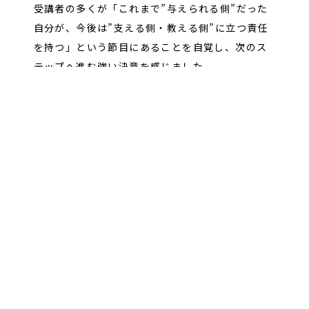
受講者の多くが「これまで”与えられる側”だった
自分が、今後は”支える側・教える側”に立つ責任
を持つ」という節目にあることを自覚し、次のス
テップへ進む強い決意を感じました。
今回の研修を通じて、3年目の方たちは「中堅社
員」としての視座と役割を明確にし、自らの行動
に責任を持つ自律的なマインドが育まれていまし
た。今回学んだ内容を、日々の現場で実践しなが
ら、自身のキャリアをさらに発展させていくこと
が期待されます！
次回の研修は３月を予定しています。
(担当：研修企画課）
一覧へ戻る