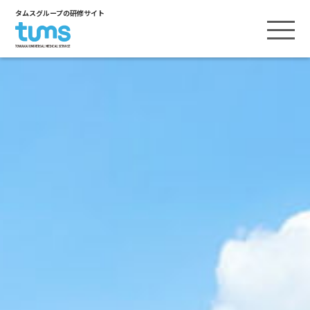
タムスグループの研修サイト
ヒューマンスキル
ヒューマンスキルTOP
テクニカルスキル
内定者研修
テクニカルスキルTOP
資格取得支援
新卒研修
看護
資格取得支援TOP
リーダー基礎研修
キャリアアップ支援
介護
インタビュー／介護福祉士実務者研修
リーダーシップ上級研修
キャリアアップ支援TOP
医療事務
小原塾
インタビュー／厚生労働省出向
管理者研修
保育
接遇マイスター
インタビュー／看護師キャリアアップ
リハビリテーション
インタビュー／病院経営スペシャリスト養成
研究大会